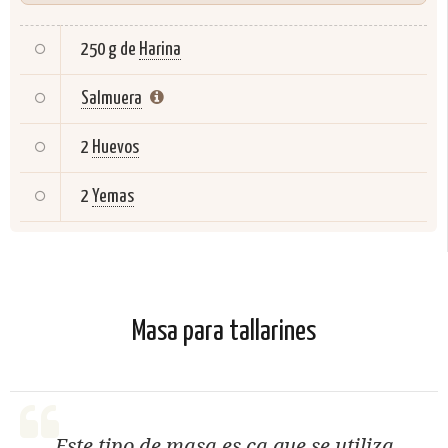
250 g de
Harina
Salmuera
2
Huevos
2
Yemas
Masa para tallarines
Este tipo de masa es ca que se utiliza