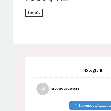
sumamente apetitosas.
Leer más
Instagram
enciclopediadecocina
Síguenos en Instagr