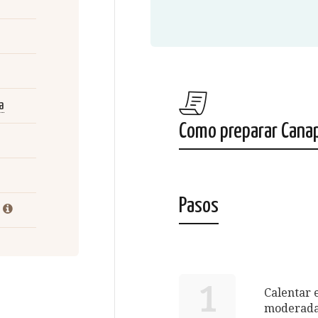
a
Como preparar Canap
Pasos
1
Calentar 
moderada.