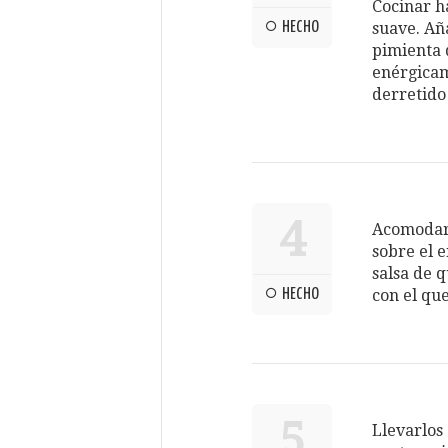
Cocinar h
HECHO
suave. Aña
pimienta 
enérgicam
derretido 
4
Acomodar 
sobre el e
salsa de 
HECHO
con el qu
5
Llevarlos 