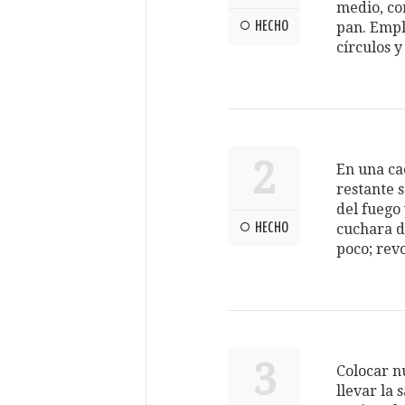
medio, co
HECHO
pan. Empl
círculos y
2
En una ca
restante s
del fuego
HECHO
cuchara d
poco; rev
3
Colocar n
llevar la 