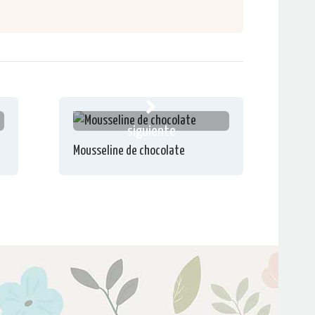
siguiente
Mousseline de chocolate