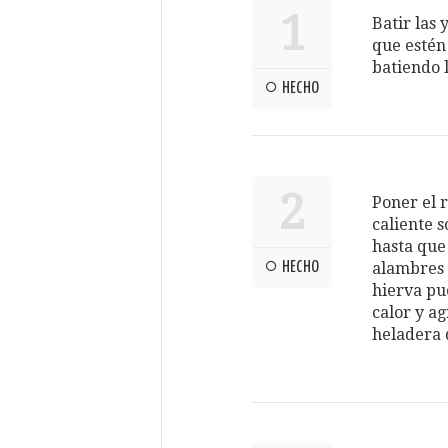
1
Batir las
que estén
batiendo l
HECHO
2
Poner el 
caliente 
hasta que 
HECHO
alambres 
hierva pue
calor y ag
heladera 