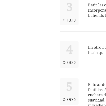
3
Batir las 
Incorpora
batiendo 
HECHO
4
En otro b
hasta que
HECHO
5
Retirar d
frutillas
cuchara d
HECHO
suavidad.
ingredien