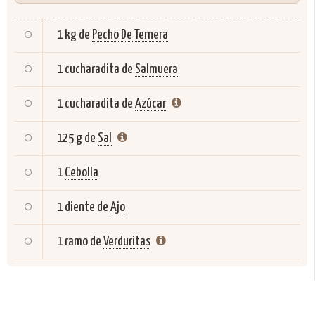
1 kg de
Pecho De Ternera
1 cucharadita de
Salmuera
1 cucharadita de
Azúcar
125 g de
Sal
1
Cebolla
1 diente de
Ajo
1 ramo de
Verduritas