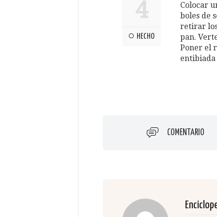
4
Colocar u
boles de 
retirar lo
HECHO
pan. Vert
Poner el 
entibiada
COMENTARIO
Enciclop