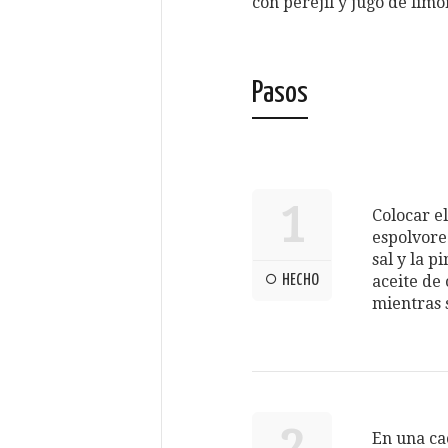
con perejil y jugo de limón
Pasos
1
Colocar e
espolvorea
sal y la p
HECHO
aceite de 
mientras 
En una cac