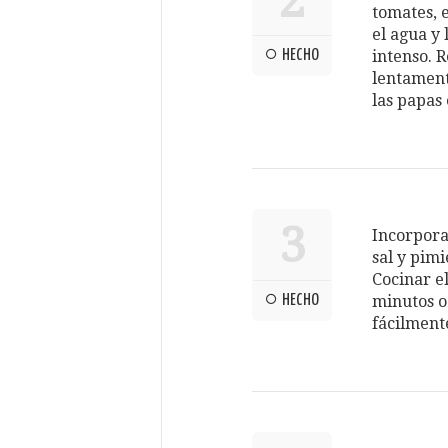
2
tomates, e
el agua y 
HECHO
intenso. 
lentament
las papas
3
Incorpora
sal y pimi
Cocinar e
HECHO
minutos o
fácilment