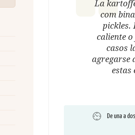
La kartoff
com bina
pickles.
caliente o
casos 
agregarse 
estas 
De una a do