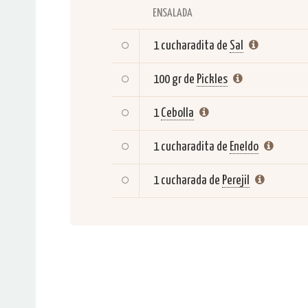
ENSALADA
1 cucharadita de
Sal
100 gr de
Pickles
1
Cebolla
1 cucharadita de
Eneldo
1 cucharada de
Perejil