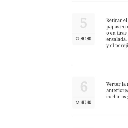
5
Retirar el
papas en 
o en tira
HECHO
ensalada. 
y el perej
6
Verter la
anteriore
cucharas 
HECHO