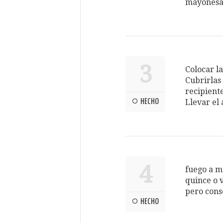
mayonesa
3
Colocar l
Cubrirlas 
recipient
HECHO
Llevar el 
4
fuego a m
quince o 
pero cons
HECHO