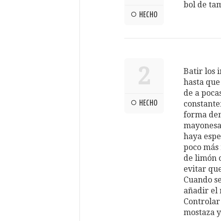
bol de ta
HECHO
2
Batir los
hasta que
de a poca
HECHO
constante
forma dem
mayonesa 
haya espe
poco más 
de limón 
evitar qu
Cuando se
añadir el 
Controlar
mostaza y 