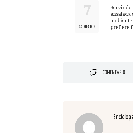
7
Servir de
ensalada 
ambiente r
HECHO
prefiere f
COMENTARIO
Enciclop