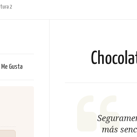
tura 2
Chocola
Me Gusta
Seguramen
más senci