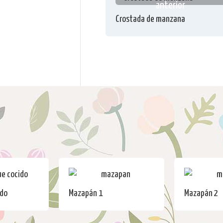
anterior
Crostada de manzana
ido
Mazapán 1
Mazapán 2