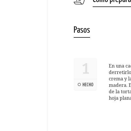
Pasos
1
En una ca
derretirlo
crema y l
HECHO
madera. E
de la tor
hoja plana